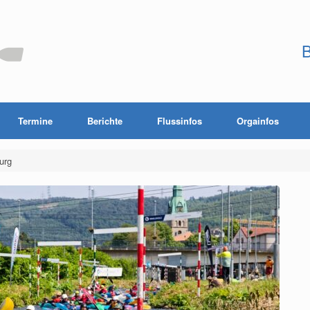
B
Termine
Berichte
Flussinfos
Orgainfos
urg