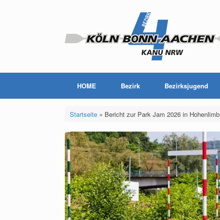
Zum
Inhalt
springen
HOME
Bezirk
Bezirksjugend
Startseite
»
Bericht zur Park Jam 2026 in Hohenlimb