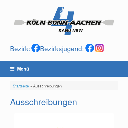
Zum
Inhalt
springen
Bezirk:
Bezirksjugend:
Menü
Startseite
»
Ausschreibungen
Ausschreibungen