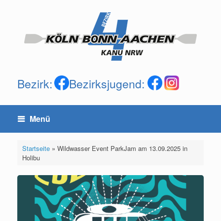
Zum
Inhalt
springen
Bezirk:
Bezirksjugend:
Menü
Startseite
»
Wildwasser Event ParkJam am 13.09.2025 in
Holibu