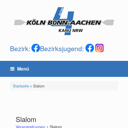
Zum
Inhalt
springen
Bezirk:
Bezirksjugend:
Menü
Startseite
»
Slalom
Slalom
Veranstaltungen
Slalom