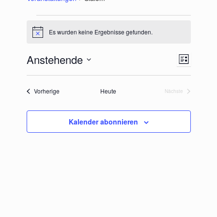
Veranstaltungen
Es wurden keine Ergebnisse gefunden.
Hinweis
Anstehende
Ansichten-
Veranstaltu
Liste
Navigation
Ansichten-
Datum
Navigation
wählen.
Veranstaltungen
Vorherige
Heute
Nächste
Veranstaltungen
Kalender abonnieren