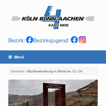
Zum
Inhalt
springen
Bezirk:
Bezirksjugend:
Menü
Startseite
»
Bezirkswanderung im Ahrtal am 13.1.24