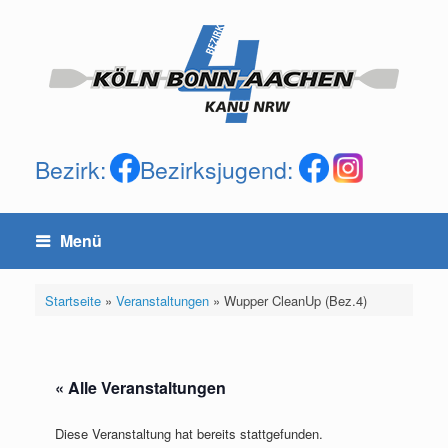
Zum
Inhalt
springen
Bezirk:
Bezirksjugend:
Menü
Startseite
»
Veranstaltungen
»
Wupper CleanUp (Bez.4)
« Alle Veranstaltungen
Diese Veranstaltung hat bereits stattgefunden.