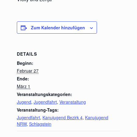
Zum Kalender hinzufügen
DETAILS
Beginn:
Februar 27
Ende:
März 1
Veranstaltungskategorien:
Jugend
,
Jugendfahrt
,
Veranstaltung
Veranstaltung-Tags:
Jugendfahrt
,
Kanujugend Bezirk 4
,
Kanujugend
NRW
,
Schlagstein