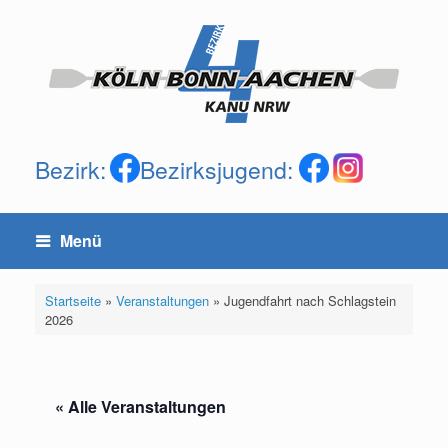
Zum
Inhalt
springen
Bezirk:
Bezirksjugend:
Menü
Startseite
»
Veranstaltungen
»
Jugendfahrt nach Schlagstein
2026
« Alle Veranstaltungen