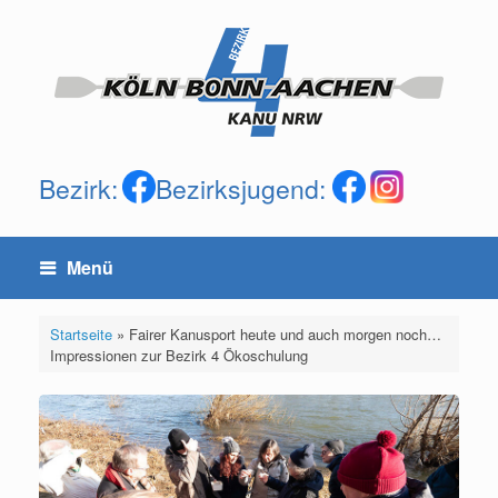
Zum
Inhalt
springen
Bezirk:
Bezirksjugend:
Menü
Startseite
»
Fairer Kanusport heute und auch morgen noch…
Impressionen zur Bezirk 4 Ökoschulung