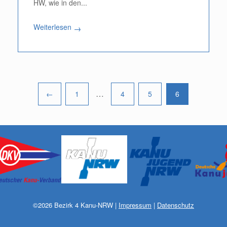
HW, wie in den...
Weiterlesen
→
…
←
1
4
5
6
Pagination
©
2026
Bezirk 4 Kanu-NRW
|
Impressum
|
Datenschutz